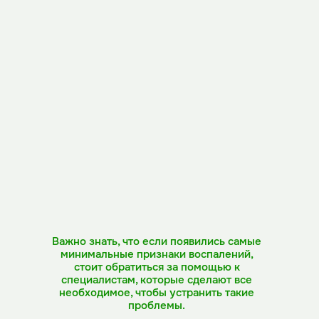
день специальными растворами
(мирамистин, хлоргекседин ,
физраствор), имеющими общее
антисептическое воздействие.
Подробную инструкцию дает врач на
процедуре.
запрещается наносить мази и крема
в места проколов — реакция
окисления даст воспаление.
нельзя прокручивать серьги в обе
стороны, не убирая застежек — это
приведет к механическому
повреждению канала. Всего лишь
правильно промыть (слегка выдвинув
украшение) и высушить. Следуйте
инструкции!
Важно знать, что если появились самые
Сотрудники
минимальные признаки воспалений,
стоит обратиться за помощью к
клиники
специалистам, которые сделают все
необходимое, чтобы устранить такие
проблемы.