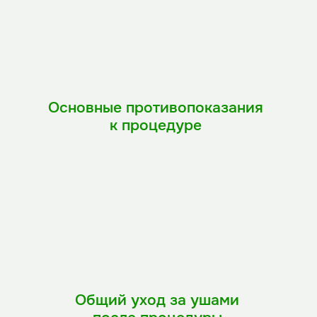
Основные противопоказания
к процедуре
болезни крови;
хронические заболевания ушей;
тяжелые формы аллергии;
черепно-мозговая травма;
неврологические расстройства.
Общий уход за ушами