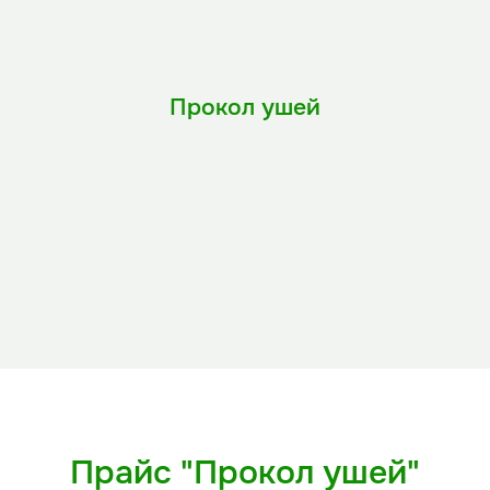
Прокол ушей
Гарантия стерильности и
безопасности
Опытные врачи-хирурги
Большой выбор красивых сережек
Прокол ушей без слез и стресса
Принимаем маленьких пациентов с
3-х месяцев.
Прайс "Прокол ушей"